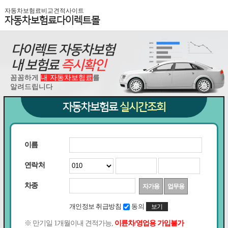
자동차보험료비교견적사이트
자동차보험료다이렉트몰
다이렉트 자동차보험
내 보험료
즉시확인
꼼꼼하게
내 자동차보험료
를
알려드립니다
자동차보험료
실시간조회
이름
연락처
차종
자가용
업무용
개인정보 취급방침
동의
보기
※ 만기일 1개월이내 견적가능,
이륜차/영업용 가입불가