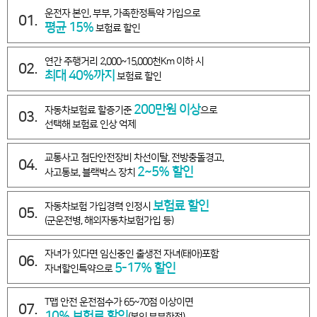
운전자 본인, 부부, 가족한정특약 가입으로
01.
평균 15%
보험료 할인
연간 주행거리 2,000~15,000천Km 이하 시
02.
최대 40%까지
보험료 할인
200만원 이상
자동차보험료 할증기준
으로
03.
선택해 보험료 인상 억제
교통사고 첨단안전장비 차선이탈, 전방충돌경고,
04.
2~5% 할인
사고통보, 블랙박스 장치
보험료 할인
자동차보험 가입경력 인정시
05.
(군운전병, 해외자동차보험가입 등)
자녀가 있다면 임신중인 출생전 자녀(태아)포함
06.
5-17% 할인
자녀할인특약으로
T맵 안전 운전점수가 65~70점 이상이면
07.
10% 보험료 할인
(본인,부부한정)